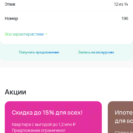
Этаж
12
из
14
Номер
196
Все характеристики
Получить предложение
Запись на экскурсию
Акции
Скидка до 15% для всех!
Ипотек
для в
Квартира с выгодой до 1,2 млн ₽
Предложение ограничено!
Ставка д