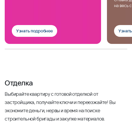
на весь 
Узнать подробнее
Узнат
Отделка
Выбирайте квартиру с готовой отделкой от
застройщика, получайте ключи и переезжайте! Вы
экономите деньги, нервы и время на поиске
строительной бригады и закупке материалов.