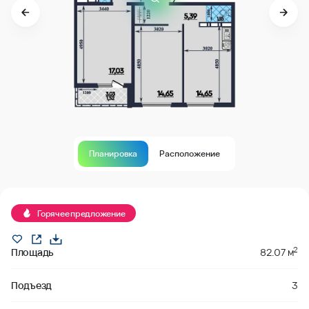
Планировка
Расположение
В продаже
Горячее предложение
2
Площадь
82.07 м
Подъезд
3