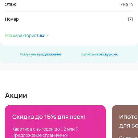
Этаж
7
из
14
Номер
171
Все характеристики
Получить предложение
Запись на экскурсию
Акции
Скидка до 15% для всех!
Ипотек
для в
Квартира с выгодой до 1,2 млн ₽
Предложение ограничено!
Ставка д