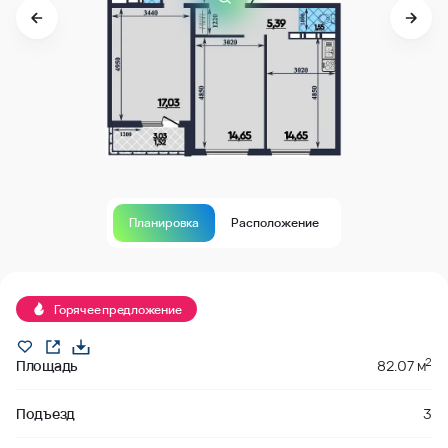
Планировка
Расположение
В продаже
Горячее предложение
2
Площадь
82.07 м
Подъезд
3