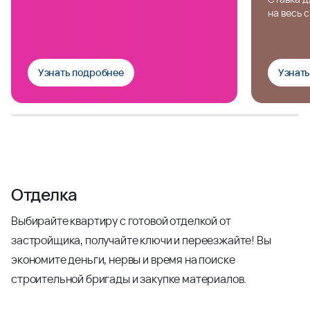
на весь 
Узнать подробнее
Узнат
Отделка
Выбирайте квартиру с готовой отделкой от
застройщика, получайте ключи и переезжайте! Вы
экономите деньги, нервы и время на поиске
строительной бригады и закупке материалов.