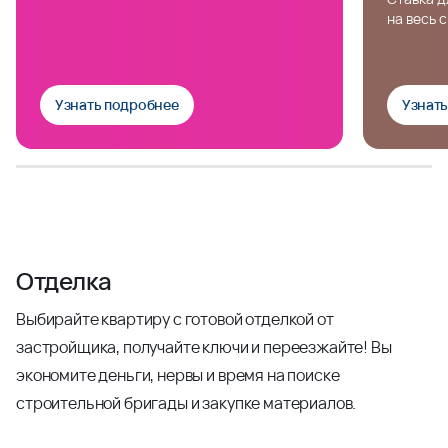
на весь 
Узнать подробнее
Узнат
Отделка
Выбирайте квартиру с готовой отделкой от
застройщика, получайте ключи и переезжайте! Вы
экономите деньги, нервы и время на поиске
строительной бригады и закупке материалов.