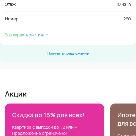
Этаж
10
из
14
Номер
260
Все характеристики
Получить предложение
Акции
Скидка до 15% для всех!
Ипотек
для в
Квартира с выгодой до 1,2 млн ₽
Предложение ограничено!
Ставка д