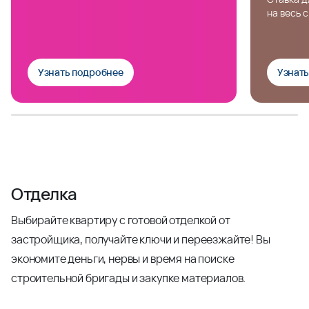
на весь 
Узнать подробнее
Узнат
Отделка
Выбирайте квартиру с готовой отделкой от
застройщика, получайте ключи и переезжайте! Вы
экономите деньги, нервы и время на поиске
строительной бригады и закупке материалов.