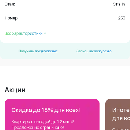
Этаж
9
из
14
Номер
253
Все характеристики
Получить предложение
Запись на экскурсию
Акции
Скидка до 15% для всех!
Ипотек
для в
Квартира с выгодой до 1,2 млн ₽
Предложение ограничено!
Ставка д