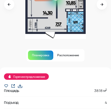
Планировка
Расположение
В продаже
Горячее предложение
2
Площадь
38.18 м
Подъезд
4