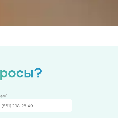
просы?
*
ефон