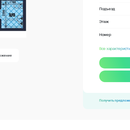
Подъезд
Этаж
Номер
Все характерист
ожение
Получить предлож