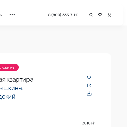
ты
8 (800) 333-7-111
едложение
ая квартира
ышкина.
дский
2
38.18 м