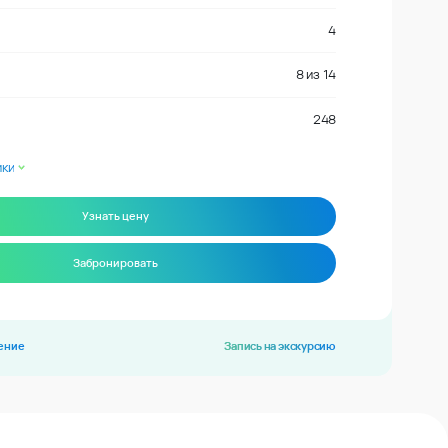
4
8
из
14
248
ики
Узнать цену
Забронировать
ение
Запись на экскурсию