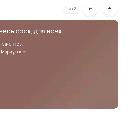
1
из
2
весь срок, для всех
С
 клиентов,
С
 в Мариуполе
З