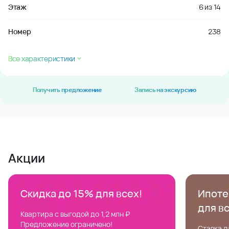
Этаж
6
из
14
Номер
238
Все характеристики
Получить предложение
Запись на экскурсию
Акции
Скидка до 15% для всех!
Ипотек
для в
Квартира с выгодой до 1,2 млн ₽
Предложение ограничено!
Ставка д