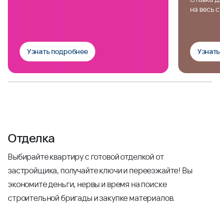
на весь 
Узнать подробнее
Узнат
Отделка
Выбирайте квартиру с готовой отделкой от
застройщика, получайте ключи и переезжайте! Вы
экономите деньги, нервы и время на поиске
строительной бригады и закупке материалов.