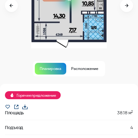
Планировка
Расположение
В продаже
Горячее предложение
2
Площадь
38.18 м
Подъезд
4