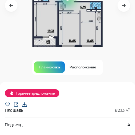
Планировка
Расположение
В продаже
Горячее предложение
2
Площадь
82.13 м
Подъезд
4