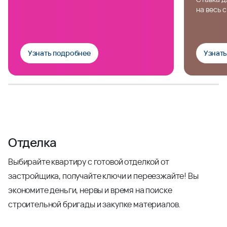
на весь 
Узнать подробнее
Узнат
Отделка
Выбирайте квартиру с готовой отделкой от
застройщика, получайте ключи и переезжайте! Вы
экономите деньги, нервы и время на поиске
строительной бригады и закупке материалов.