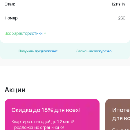
Этаж
12
из
14
Номер
266
Все характеристики
Получить предложение
Запись на экскурсию
Акции
Скидка до 15% для всех!
Ипотек
для в
Квартира с выгодой до 1,2 млн ₽
Предложение ограничено!
Ставка д