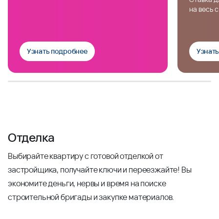
на весь 
Узнать подробнее
Узнат
Отделка
Выбирайте квартиру с готовой отделкой от
застройщика, получайте ключи и переезжайте! Вы
экономите деньги, нервы и время на поиске
строительной бригады и закупке материалов.