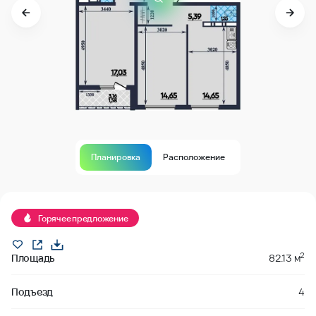
Планировка
Расположение
В продаже
Горячее предложение
2
Площадь
82.13 м
Подъезд
4