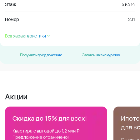
Этаж
5
из
14
Номер
231
Все характеристики
Получить предложение
Запись на экскурсию
Акции
Скидка до 15% для всех!
Ипотек
для в
Квартира с выгодой до 1,2 млн ₽
Предложение ограничено!
Ставка д