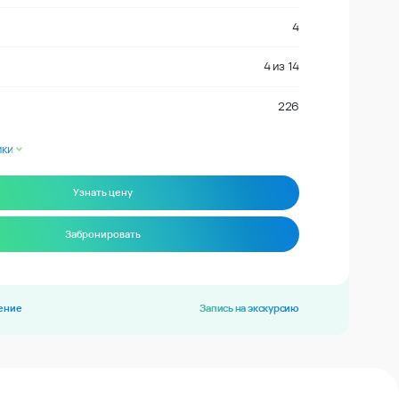
4
4
из
14
226
ики
Узнать цену
Забронировать
ение
Запись на экскурсию