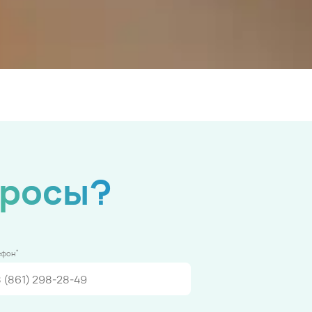
просы?
*
ефон