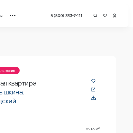
ты
8 (800) 333-7-111
едложение
ая квартира
ышкина.
дский
2
82.13 м