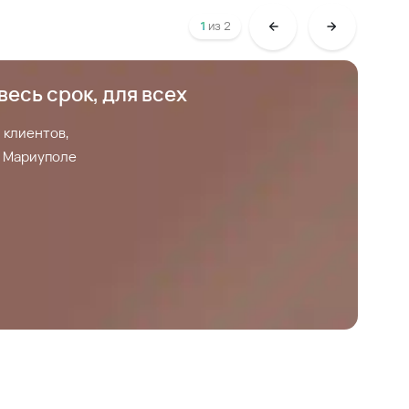
1
из
2
весь срок, для всех
С
 клиентов,
С
 в Мариуполе
З