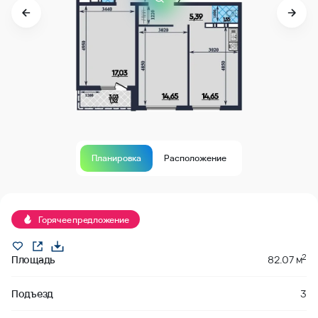
Планировка
Расположение
В продаже
Горячее предложение
2
Площадь
82.07 м
Подъезд
3