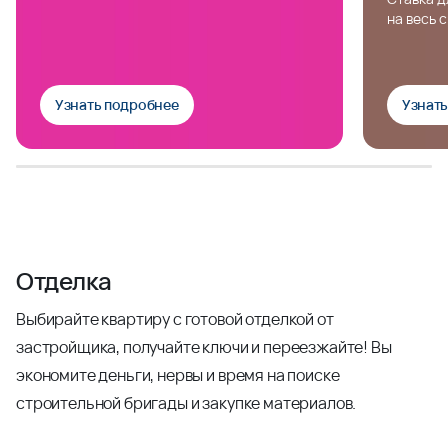
на весь 
Узнать подробнее
Узнат
Отделка
Выбирайте квартиру с готовой отделкой от
застройщика, получайте ключи и переезжайте! Вы
экономите деньги, нервы и время на поиске
строительной бригады и закупке материалов.