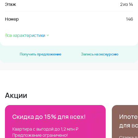
Этаж
2
из
14
Номер
146
Все характеристики
Получить предложение
Запись на экскурсию
Акции
Скидка до 15% для всех!
Ипотек
для в
Квартира с выгодой до 1,2 млн ₽
Предложение ограничено!
Ставка д