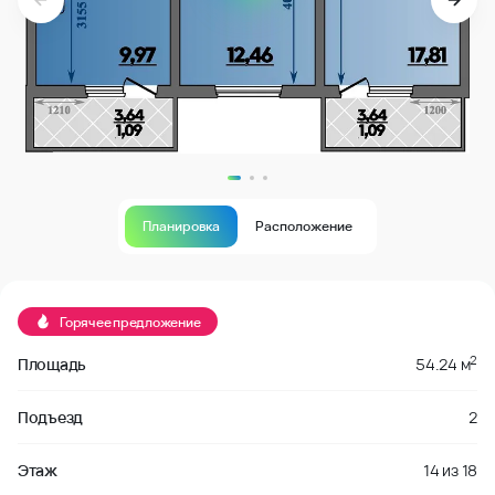
Планировка
Расположение
В продаже
Горячее предложение
2
Площадь
54.24 м
Подъезд
2
Этаж
14
из
18