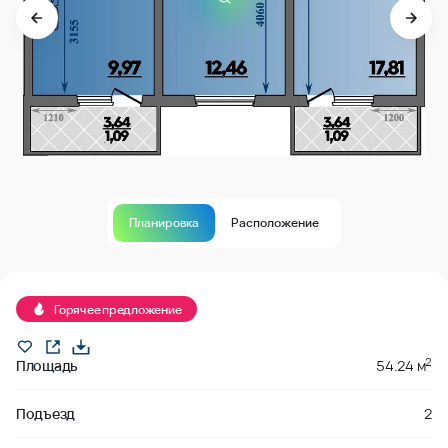
Планировка
Расположение
В продаже
Горячее предложение
2
Площадь
54.24 м
Подъезд
2