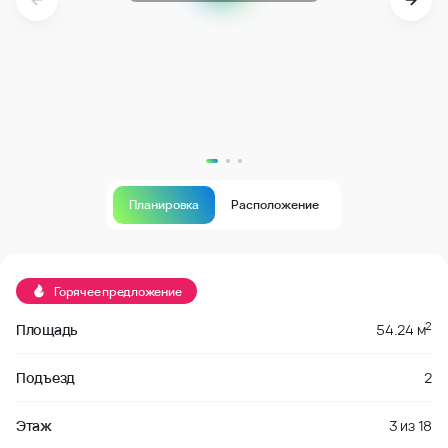
Планировка
Расположение
В продаже
Горячее предложение
2
Площадь
54.24 м
Подъезд
2
Этаж
3
из
18