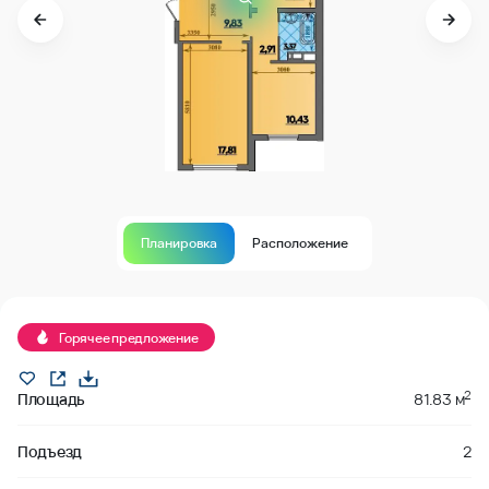
Планировка
Расположение
В продаже
Горячее предложение
2
Площадь
81.83 м
Подъезд
2