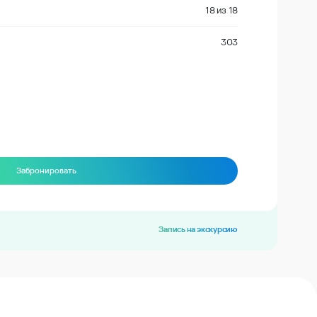
18
из
18
303
Забронировать
Запись на экскурсию