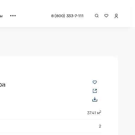
ты
8 (800) 333-7-111
а квадрат от застройщика.
ра
2
37.41 м
2