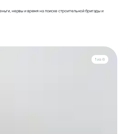
ньги, нервы и время на поиске строительной бригады и
1
из 6