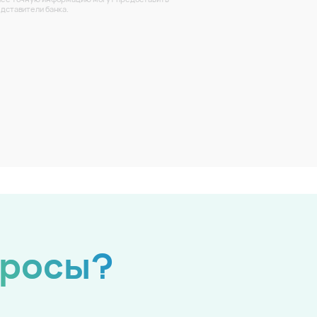
дставители банка.
просы?