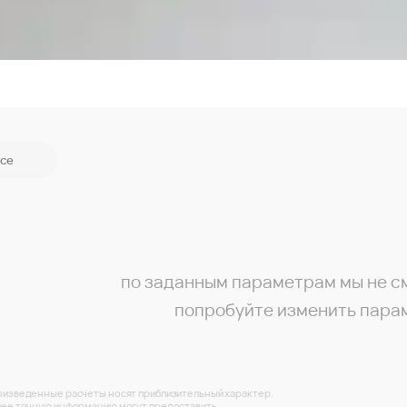
се
по заданным параметрам мы не с
попробуйте изменить пара
изведенные расчеты носят приблизительный характер.
ее точную информацию могут предоставить