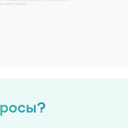
дставители банка.
просы?