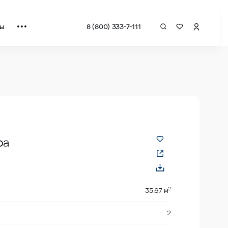
ты
8 (800) 333-7-111
за квадрат от застройщика.
ра
2
35.67 м
2