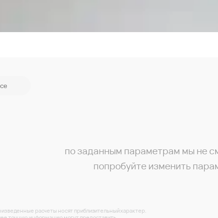
се
по заданным параметрам мы не с
попробуйте изменить пара
изведенные расчеты носят приблизительный характер.
ее точную информацию могут предоставить