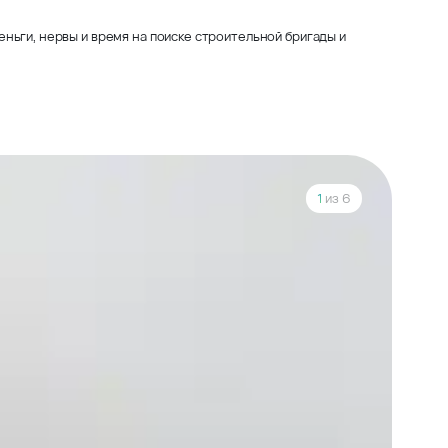
ньги, нервы и время на поиске строительной бригады и
1
из 6