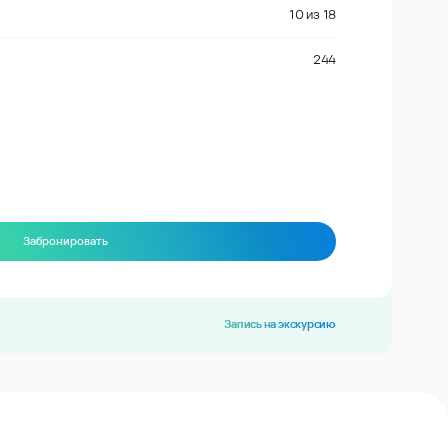
10
из
18
244
Забронировать
Запись на экскурсию