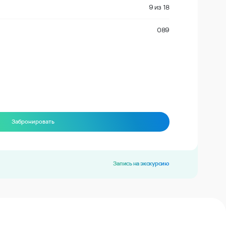
9
из
18
089
Забронировать
Запись на экскурсию