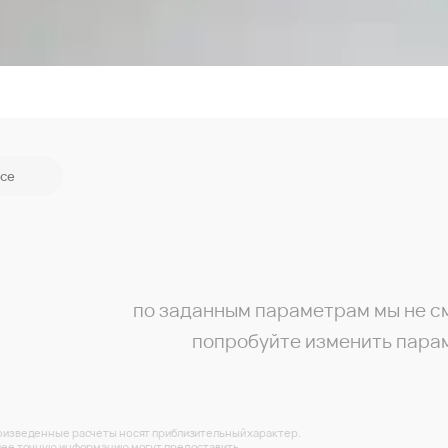
се
по заданным параметрам мы не с
попробуйте изменить пара
изведенные расчеты носят приблизительный характер.
ее точную информацию могут предоставить