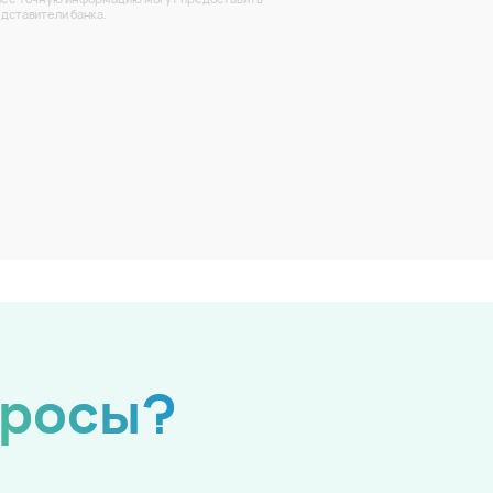
дставители банка.
просы?