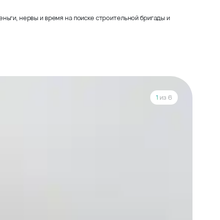
ньги, нервы и время на поиске строительной бригады и
1
из 6