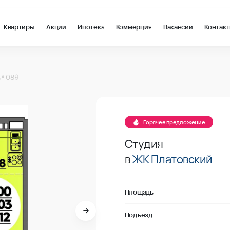
Квартиры
Акции
Ипотека
Коммерция
Вакансии
Контак
 в Ростов-на-Дону, стоимость: купить квартиру – 136 500 ₽ за
№ 089
В продаже
Горячее предложение
Студия
в
ЖК Платовский
Площадь
Подъезд