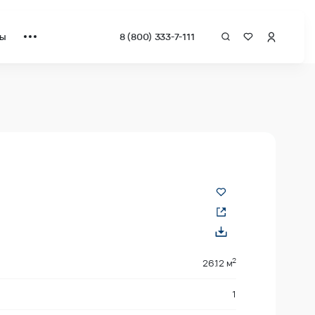
ты
8 (800) 333-7-111
 квадрат от застройщика.
2
26.12 м
1