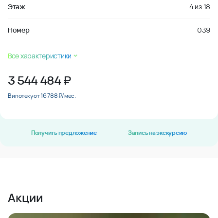
Этаж
4
из
18
Номер
039
Все характеристики
3 544 484
₽
В ипотеку от 16 788 ₽/мес.
Получить предложение
Запись на экскурсию
Акции