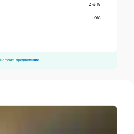
2
из
18
018
Получить предложение