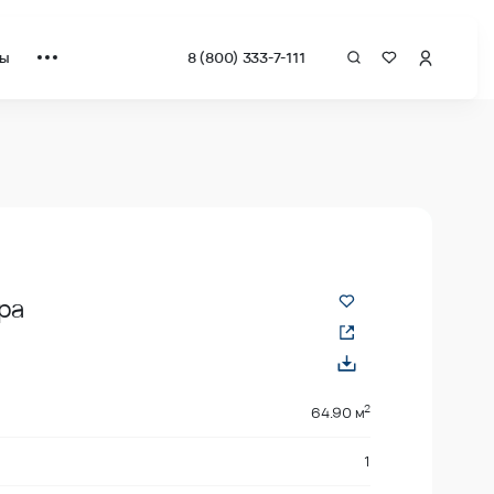
ты
8 (800) 333-7-111
 квадрат от застройщика.
ра
2
64.90 м
1