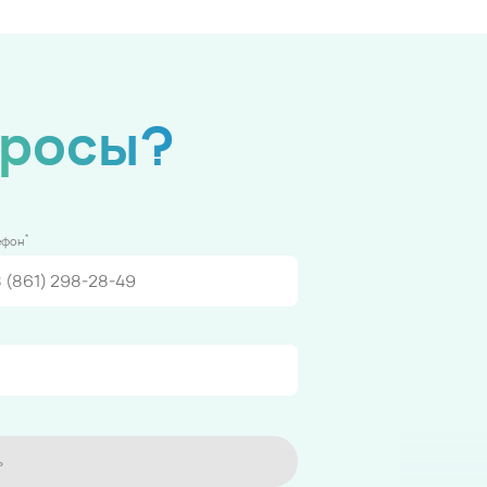
просы?
*
ефон
ь