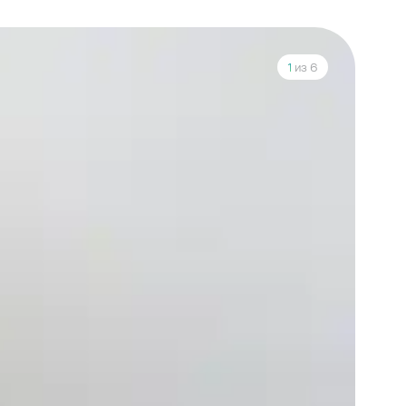
1
из 6