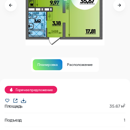
Планировка
Расположение
В продаже
Горячее предложение
2
Площадь
35.67 м
Подъезд
1