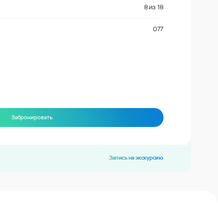
8
из
18
077
Забронировать
Запись на экскурсию