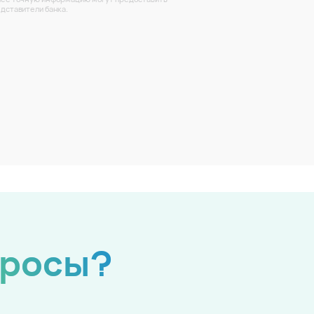
дставители банка.
просы?