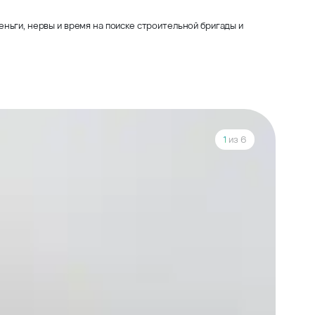
ньги, нервы и время на поиске строительной бригады и
1
из 6