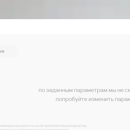
се
по заданным параметрам мы не с
попробуйте изменить пара
изведенные расчеты носят приблизительный характер.
ее точную информацию могут предоставить