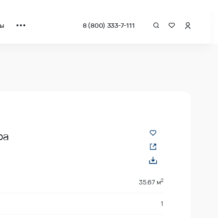
ты
8 (800) 333-7-111
 квадрат от застройщика.
ра
2
35.67 м
1