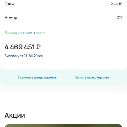
Этаж
2
из
18
Номер
017
Все характеристики
4 469 451
₽
В ипотеку от 21 169 ₽/мес.
Получить предложение
Запись на экскурсию
Акции