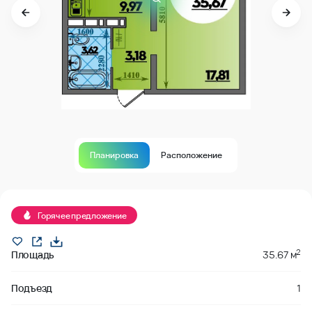
Планировка
Расположение
В продаже
Горячее предложение
2
Площадь
35.67 м
Подъезд
1