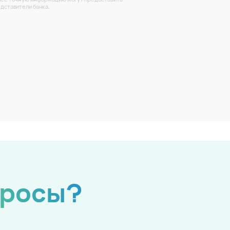
дставители банка.
просы?