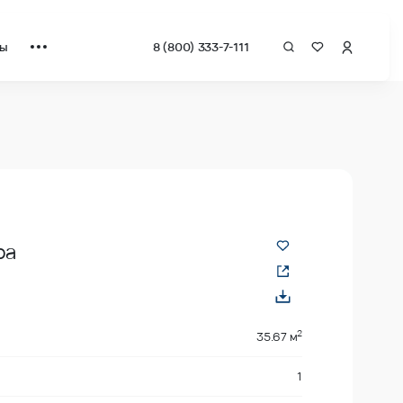
ты
8 (800) 333-7-111
а квадрат от застройщика.
ра
2
35.67 м
1