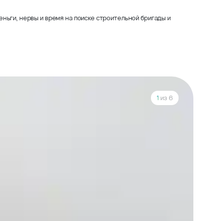
ньги, нервы и время на поиске строительной бригады и
1
из 6