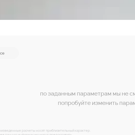
се
по заданным параметрам мы не с
попробуйте изменить пара
изведенные расчеты носят приблизительный характер.
ее точную информацию могут предоставить