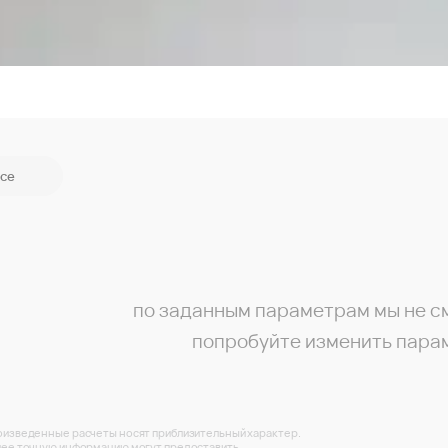
се
по заданным параметрам мы не с
попробуйте изменить пара
изведенные расчеты носят приблизительный характер.
ее точную информацию могут предоставить