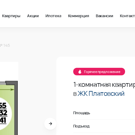
Квартиры
Акции
Ипотека
Коммерция
Вакансии
Контак
2 в Ростов-на-Дону, стоимость: купить квартиру – 125 700 ₽ за
№ 145
В продаже
Горячее предложение
1-комнатная кварти
в
ЖК Платовский
Площадь
Подъезд