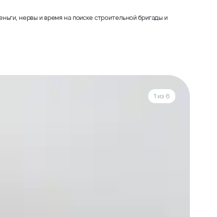
ньги, нервы и время на поиске строительной бригады и
1
из 6