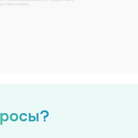
дставители банка.
просы?