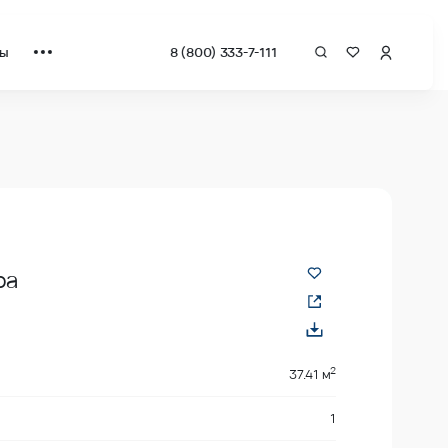
ты
8 (800) 333-7-111
 квадрат от застройщика.
ра
2
37.41 м
1