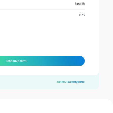
8
из
18
075
Забронировать
Запись на экскурсию