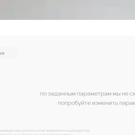
се
по заданным параметрам мы не с
попробуйте изменить пара
изведенные расчеты носят приблизительный характер.
ее точную информацию могут предоставить