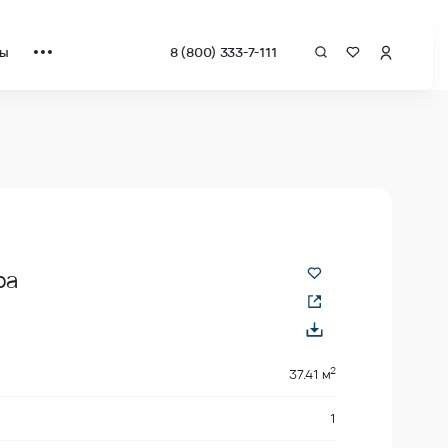
ты
8 (800) 333-7-111
 квадрат от застройщика.
ра
2
37.41 м
1