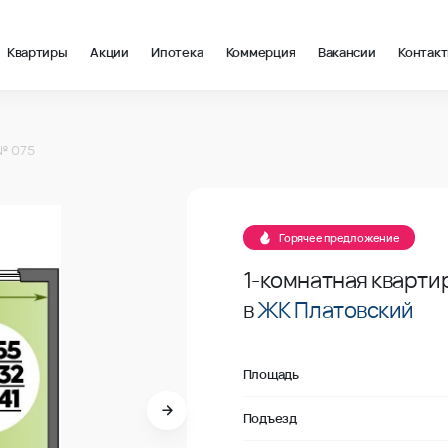
Квартиры
Акции
Ипотека
Коммерция
Вакансии
Контак
 в Ростов-на-Дону, стоимость: купить квартиру – 127 000 ₽ за
№ 075
В продаже
Горячее предложение
1-комнатная кварти
в
ЖК Платовский
Площадь
Подъезд