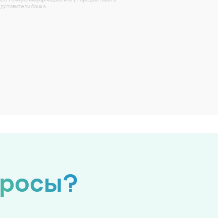
дставители банка.
просы?