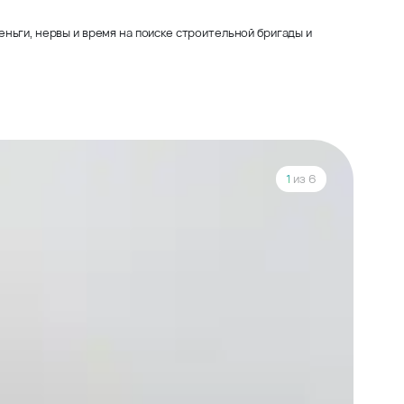
ньги, нервы и время на поиске строительной бригады и
1
из 6