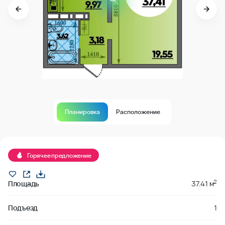
Планировка
Расположение
В продаже
Горячее предложение
2
Площадь
37.41 м
Подъезд
1