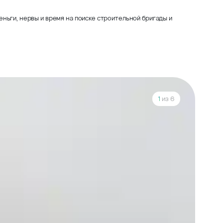
ньги, нервы и время на поиске строительной бригады и
1
из 6