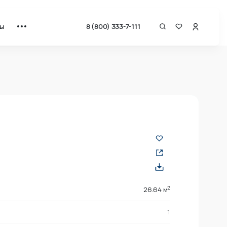
ты
8 (800) 333-7-111
а квадрат от застройщика.
2
26.64 м
1