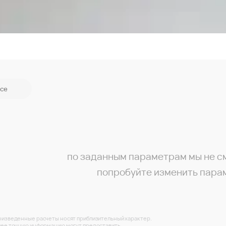
се
по заданным параметрам мы не с
попробуйте изменить пара
изведенные расчеты носят приблизительный характер.
ее точную информацию могут предоставить