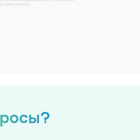
дставители банка.
просы?