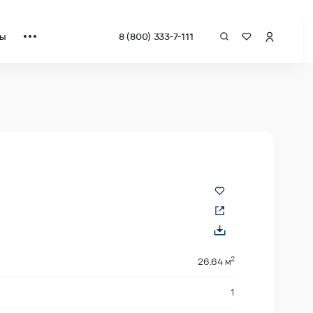
ты
8 (800) 333-7-111
а квадрат от застройщика.
2
26.64 м
1