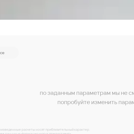
се
по заданным параметрам мы не с
попробуйте изменить пара
изведенные расчеты носят приблизительный характер.
ее точную информацию могут предоставить