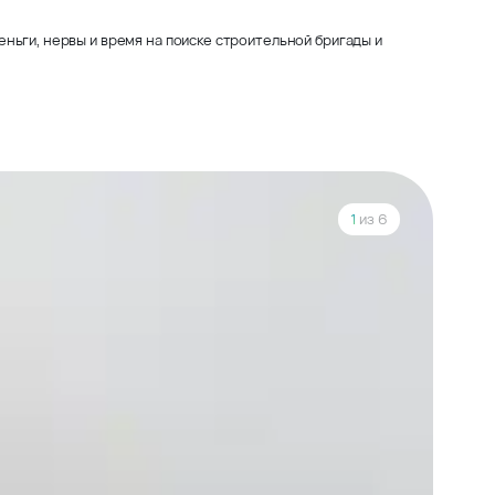
ньги, нервы и время на поиске строительной бригады и
1
из 6