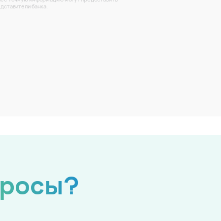
дставители банка.
просы?