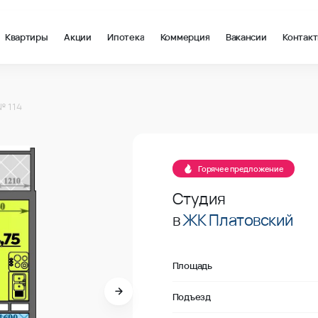
Квартиры
Акции
Ипотека
Коммерция
Вакансии
Контак
2 в Ростов-на-Дону, стоимость: купить квартиру – 136 000 ₽ з
№ 114
В продаже
Горячее предложение
Студия
в
ЖК Платовский
Площадь
Подъезд