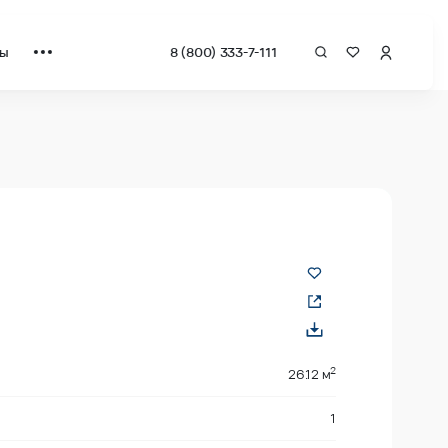
ты
8 (800) 333-7-111
 квадрат от застройщика.
2
26.12 м
1