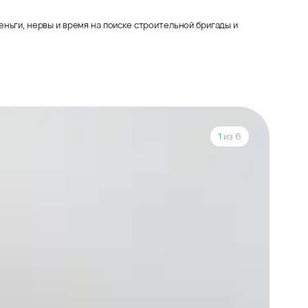
ньги, нервы и время на поиске строительной бригады и
1
из 6