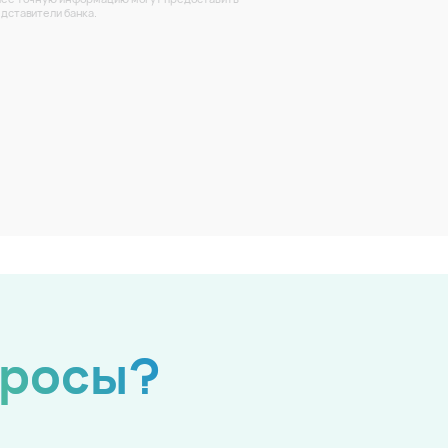
дставители банка.
просы?