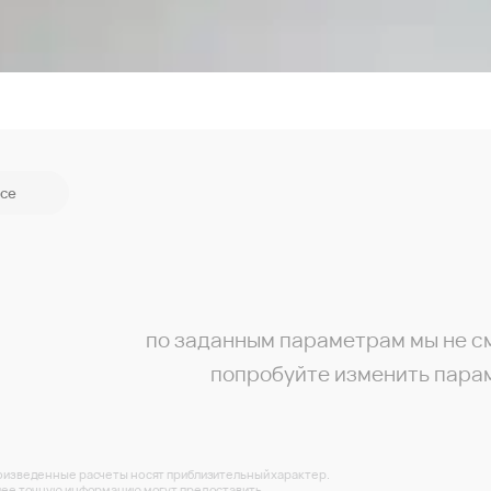
се
по заданным параметрам мы не с
попробуйте изменить пара
изведенные расчеты носят приблизительный характер.
ее точную информацию могут предоставить