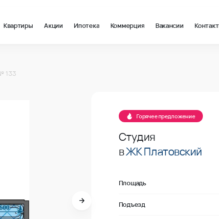
Квартиры
Акции
Ипотека
Коммерция
Вакансии
Контак
2 в Ростов-на-Дону, стоимость: купить квартиру – 135 400 ₽ за
№ 133
В продаже
Горячее предложение
Студия
в
ЖК Платовский
Площадь
Подъезд