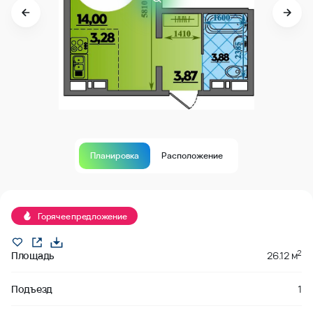
Планировка
Расположение
В продаже
Горячее предложение
2
Площадь
26.12 м
Подъезд
1