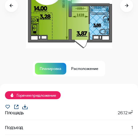
Планировка
Расположение
В продаже
Горячее предложение
2
Площадь
26.12 м
Подъезд
1
Этаж
7
из
18