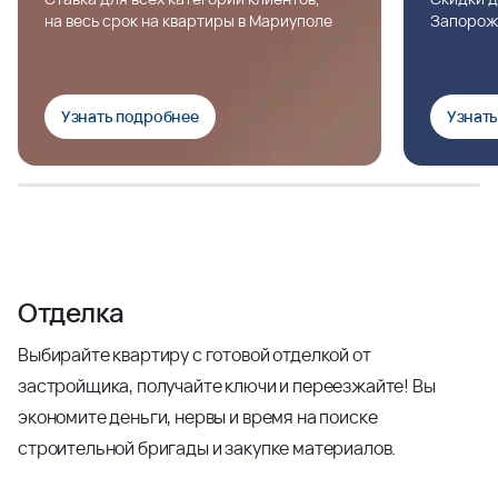
на весь срок на квартиры в Мариуполе
Запорож
Узнать подробнее
Узнат
Отделка
Выбирайте квартиру с готовой отделкой от
застройщика, получайте ключи и переезжайте! Вы
экономите деньги, нервы и время на поиске
строительной бригады и закупке материалов.