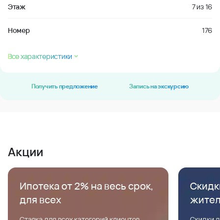
Этаж
7
из
16
Номер
176
Все характеристики
Получить предложение
Запись на экскурсию
Акции
Ипотека от 2% на весь срок,
Скидк
для всех
жите
Ставка для всех категорий клиентов,
Скидки д