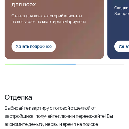
для всех
Скидки
Запоро
Ставка для всех категорий клиентов,
на весь срок на квартиры в Мариуполе
Узнать подробнее
Узна
Отделка
Выбирайте квартиру с готовой отделкой от
застройщика, получайте ключи и переезжайте! Вы
экономите деньги, нервы и время на поиске