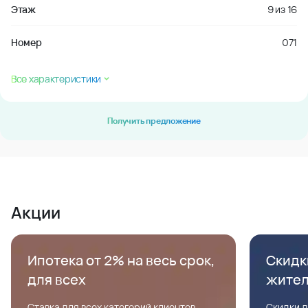
Этаж
9
из
16
Номер
071
Все характеристики
Получить предложение
Акции
Ипотека от 2% на весь срок,
Скидк
для всех
жите
Ставка для всех категорий клиентов,
Скидки д