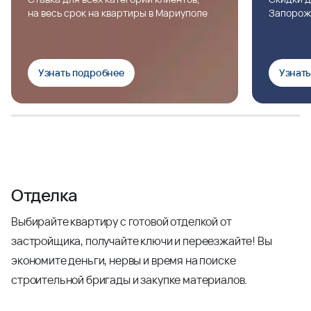
на весь срок на квартиры в Мариуполе
Запорож
Узнать подробнее
Узнат
Отделка
Выбирайте квартиру с готовой отделкой от
застройщика, получайте ключи и переезжайте! Вы
экономите деньги, нервы и время на поиске
строительной бригады и закупке материалов.