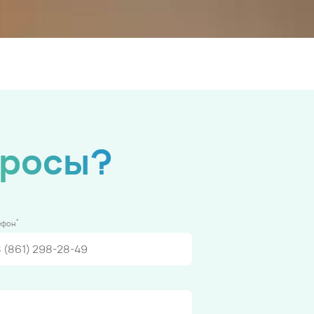
просы?
*
ефон