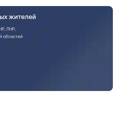
ных жителей
Р, ЛНР,
й областей