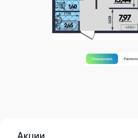
Планировка
Распол
Акции