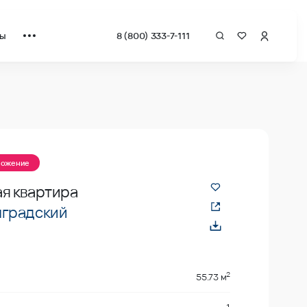
ты
8 (800) 333-7-111
ложение
я квартира
градский
2
55.73 м