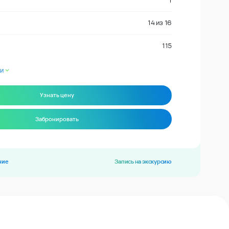
1
14
из
16
115
и
Узнать цену
Забронировать
ние
Запись на экскурсию