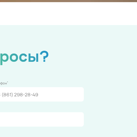
просы?
*
ефон