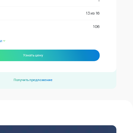
1
13
из
16
106
и
Узнать цену
Получить предложение