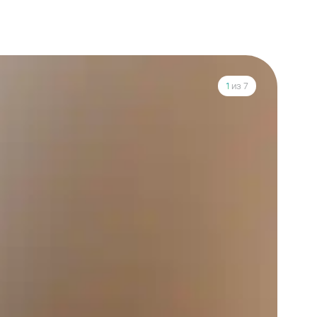
1
из 7