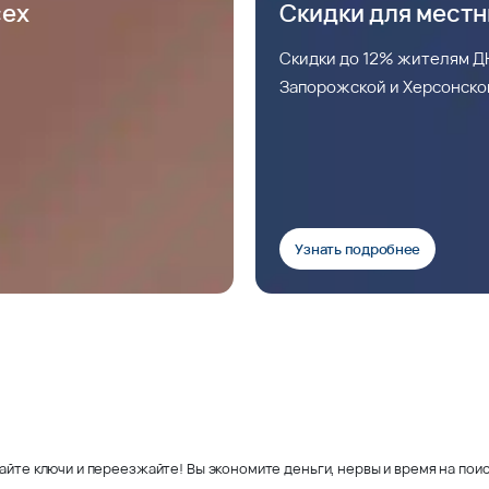
сех
Скидки для мест
Скидки до 12% жителям ДН
Запорожской и Херсонско
Узнать подробнее
айте ключи и переезжайте! Вы экономите деньги, нервы и время на поис