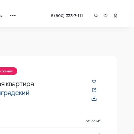
ты
8 (800) 333-7-111
ложение
я квартира
градский
2
55.73 м