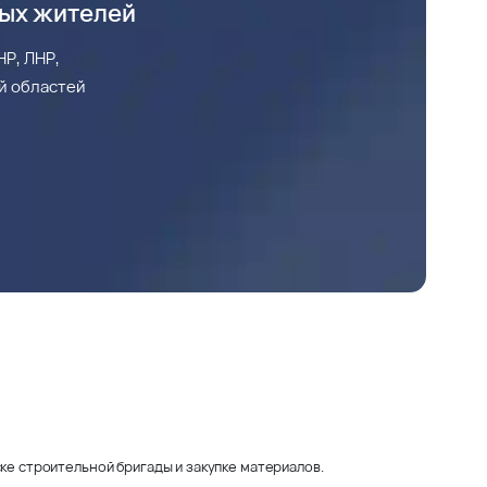
ных жителей
Р, ЛНР,
й областей
ке строительной бригады и закупке материалов.