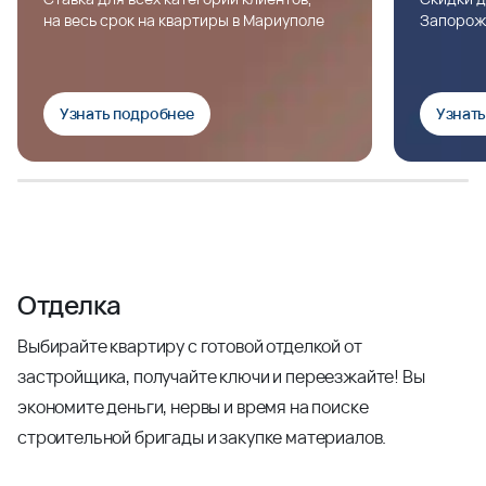
на весь срок на квартиры в Мариуполе
Запорож
Узнать подробнее
Узнат
Отделка
Выбирайте квартиру с готовой отделкой от
застройщика, получайте ключи и переезжайте! Вы
экономите деньги, нервы и время на поиске
строительной бригады и закупке материалов.