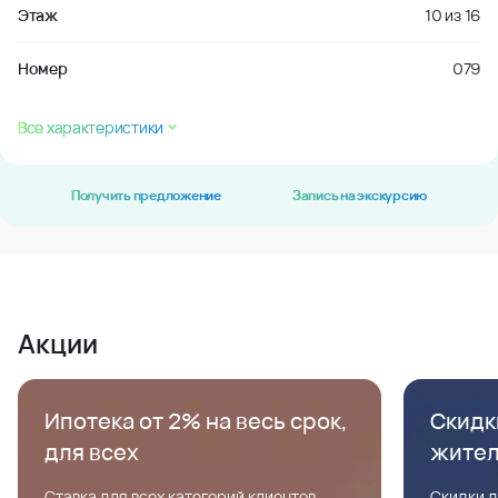
Этаж
10
из
16
Номер
079
Все характеристики
Получить предложение
Запись на экскурсию
Акции
Ипотека от 2% на весь срок,
Скидк
для всех
жите
Ставка для всех категорий клиентов,
Скидки д