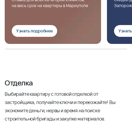
на весь срок на квартиры в Мариуполе
Запорож
Узнать подробнее
Узнат
Отделка
Выбирайте квартиру с готовой отделкой от
застройщика, получайте ключи и переезжайте! Вы
экономите деньги, нервы и время на поиске
строительной бригады и закупке материалов.