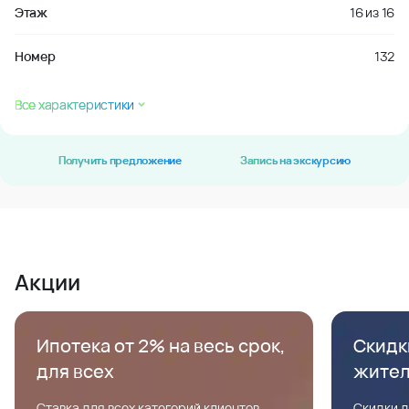
Этаж
16
из
16
Номер
132
Все характеристики
Получить предложение
Запись на экскурсию
Акции
Ипотека от 2% на весь срок,
Скидк
для всех
жите
Ставка для всех категорий клиентов,
Скидки д