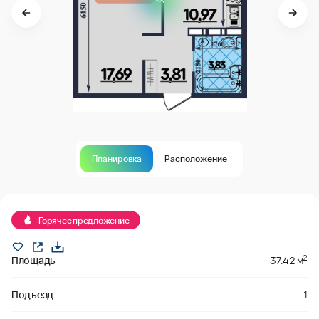
Планировка
Расположение
В продаже
Горячее предложение
2
Площадь
37.42 м
Подъезд
1