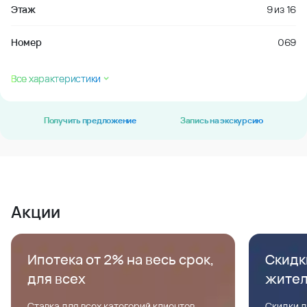
Этаж
9
из
16
Номер
069
Все характеристики
Получить предложение
Запись на экскурсию
Акции
Ипотека от 2% на весь срок,
Скидк
для всех
жите
Ставка для всех категорий клиентов,
Скидки д