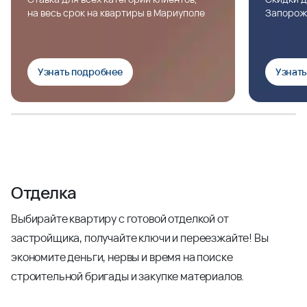
на весь срок на квартиры в Мариуполе
Запорож
Узнать подробнее
Узнат
Отделка
Выбирайте квартиру с готовой отделкой от
застройщика, получайте ключи и переезжайте! Вы
экономите деньги, нервы и время на поиске
строительной бригады и закупке материалов.