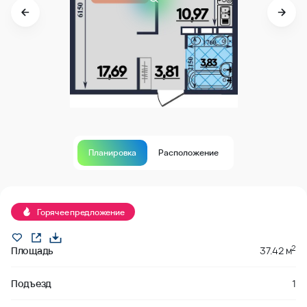
Планировка
Расположение
В продаже
Горячее предложение
2
Площадь
37.42 м
Подъезд
1