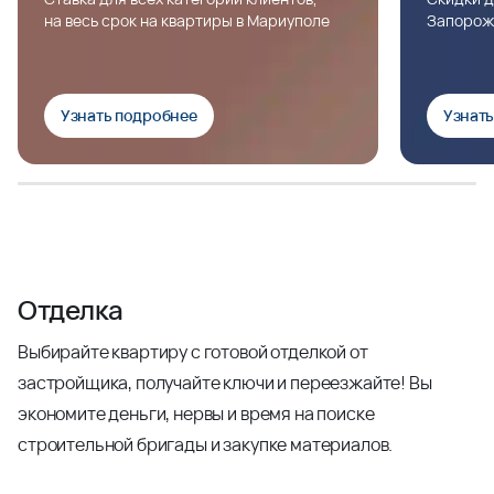
на весь срок на квартиры в Мариуполе
Запорож
Узнать подробнее
Узнат
Отделка
Выбирайте квартиру с готовой отделкой от
застройщика, получайте ключи и переезжайте! Вы
экономите деньги, нервы и время на поиске
строительной бригады и закупке материалов.