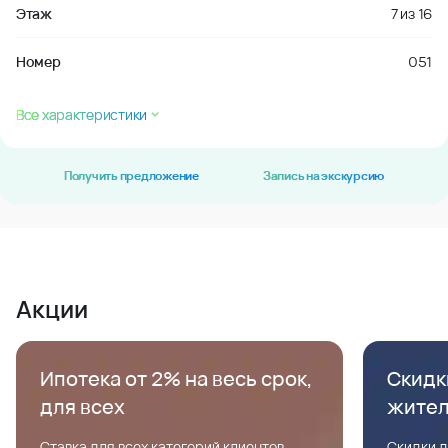
Этаж
7
из
16
Номер
051
Все характеристики
Получить предложение
Запись на экскурсию
Акции
Ипотека от 2% на весь срок,
Скидк
для всех
жите
Ставка для всех категорий клиентов,
Скидки д