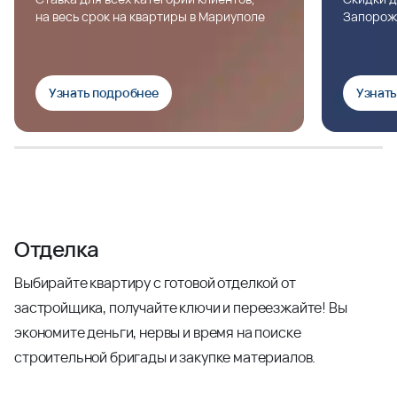
на весь срок на квартиры в Мариуполе
Запорож
Узнать подробнее
Узнат
Отделка
Выбирайте квартиру с готовой отделкой от
застройщика, получайте ключи и переезжайте! Вы
экономите деньги, нервы и время на поиске
строительной бригады и закупке материалов.