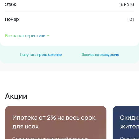
Этаж
16
из
16
Номер
131
Все характеристики
Получить предложение
Запись на экскурсию
Акции
Ипотека от 2% на весь срок,
Скидк
для всех
жите
Ставка для всех категорий клиентов,
Скидки д