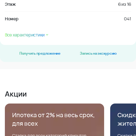
Этаж
6
из
16
Номер
041
Все характеристики
Получить предложение
Запись на экскурсию
Акции
Ипотека от 2% на весь срок,
Скидк
для всех
жите
Ставка для всех категорий клиентов,
Скидки д