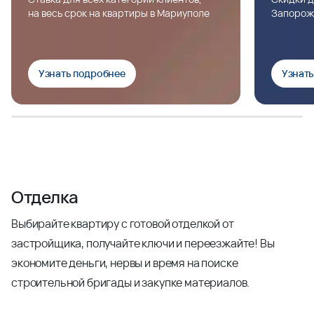
на весь срок на квартиры в Мариуполе
Запорож
Узнать подробнее
Узнат
Отделка
Выбирайте квартиру с готовой отделкой от
застройщика, получайте ключи и переезжайте! Вы
экономите деньги, нервы и время на поиске
строительной бригады и закупке материалов.