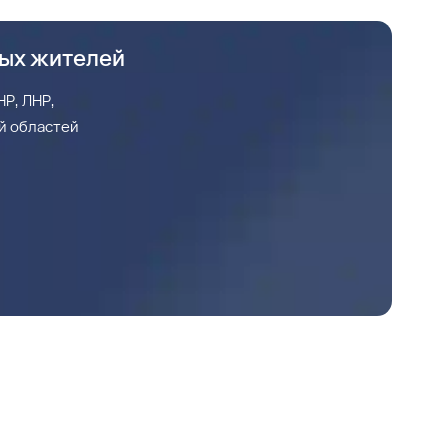
ных жителей
Р, ЛНР,
й областей