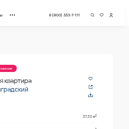
ты
8 (800) 333-7-111
ложение
я квартира
градский
2
37.33 м