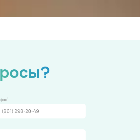
просы?
*
ефон