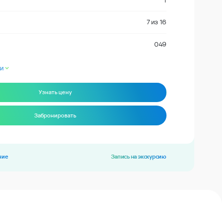
1
7
из
16
049
и
Узнать цену
Забронировать
ние
Запись на экскурсию