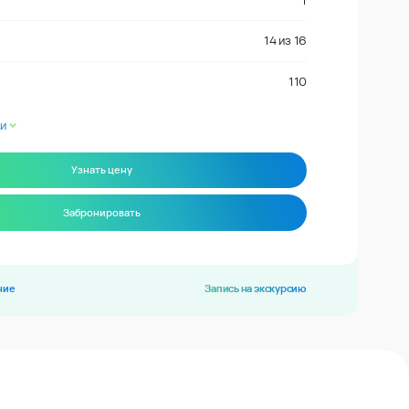
1
14
из
16
110
и
Узнать цену
Забронировать
ние
Запись на экскурсию