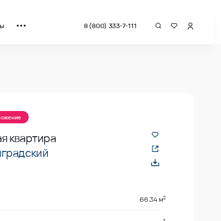
ты
8 (800) 333-7-111
ложение
я квартира
градский
2
66.34 м