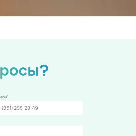
просы?
*
ефон