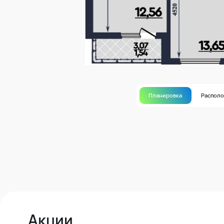
Планировка
Распол
Акции