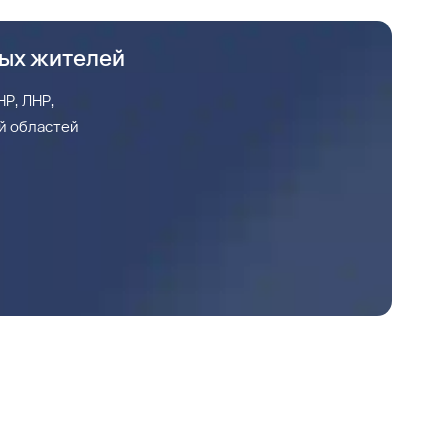
ных жителей
Р, ЛНР,
й областей