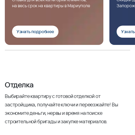
на весь срок на квартиры в Мариуполе
Запорож
Узнать подробнее
Узнат
Отделка
Выбирайте квартиру с готовой отделкой от
застройщика, получайте ключи и переезжайте! Вы
экономите деньги, нервы и время на поиске
строительной бригады и закупке материалов.