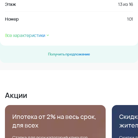
Этаж
13
из
16
Номер
101
Все характеристики
Получить предложение
Акции
Ипотека от 2% на весь срок,
Скидк
для всех
жите
Ставка для всех категорий клиентов,
Скидки д