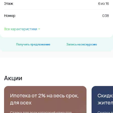
Этаж
6
из
16
Номер
038
Все характеристики
Получить предложение
Запись на экскурсию
Акции
Ипотека от 2% на весь срок,
Скидк
для всех
жите
Ставка для всех категорий клиентов,
Скидки д