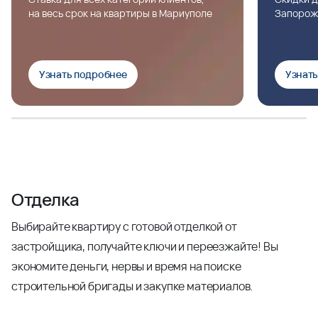
на весь срок на квартиры в Мариуполе
Запорож
Узнать подробнее
Узнат
Отделка
Выбирайте квартиру с готовой отделкой от
застройщика, получайте ключи и переезжайте! Вы
экономите деньги, нервы и время на поиске
строительной бригады и закупке материалов.