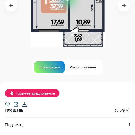
Планировка
Расположение
В продаже
Горячее предложение
2
Площадь
37.39 м
Подъезд
1