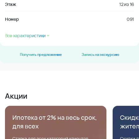
Этаж
12
из
16
Номер
091
Все характеристики
Получить предложение
Запись на экскурсию
Акции
Ипотека от 2% на весь срок,
Скидк
для всех
жите
Ставка для всех категорий клиентов,
Скидки д