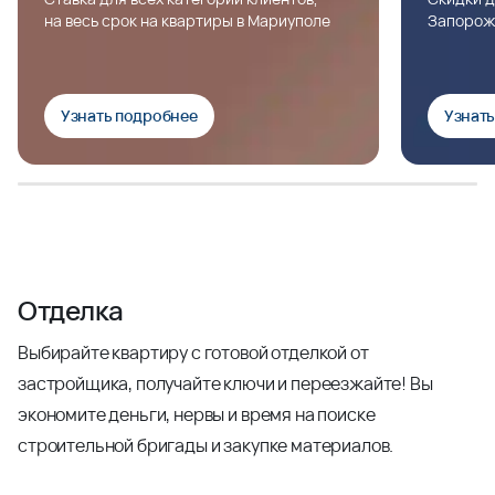
на весь срок на квартиры в Мариуполе
Запорож
Узнать подробнее
Узнат
Отделка
Выбирайте квартиру с готовой отделкой от
застройщика, получайте ключи и переезжайте! Вы
экономите деньги, нервы и время на поиске
строительной бригады и закупке материалов.