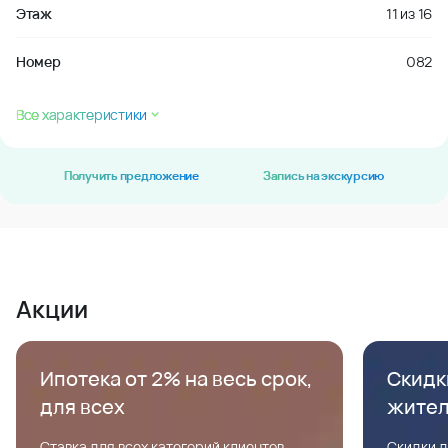
Этаж
11
из
16
Номер
082
Все характеристики
Получить предложение
Запись на экскурсию
Акции
Ипотека от 2% на весь срок,
Скидк
для всех
жите
Ставка для всех категорий клиентов,
Скидки д