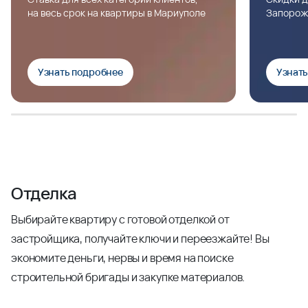
на весь срок на квартиры в Мариуполе
Запорож
Узнать подробнее
Узнат
Отделка
Выбирайте квартиру с готовой отделкой от
застройщика, получайте ключи и переезжайте! Вы
экономите деньги, нервы и время на поиске
строительной бригады и закупке материалов.