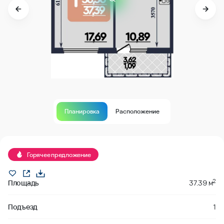
Планировка
Расположение
В продаже
Горячее предложение
2
Площадь
37.39 м
Подъезд
1