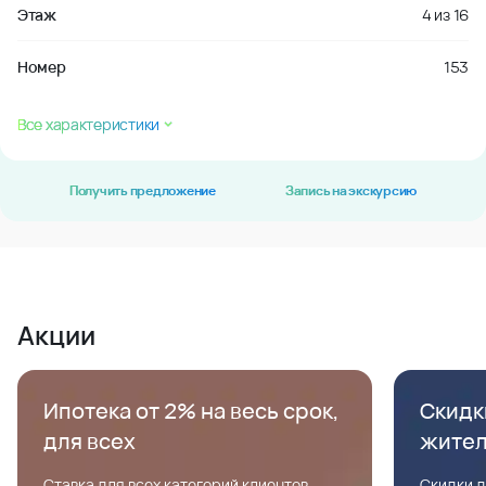
Этаж
4
из
16
Номер
153
Все характеристики
Получить предложение
Запись на экскурсию
Акции
Ипотека от 2% на весь срок,
Скидк
для всех
жите
Ставка для всех категорий клиентов,
Скидки д