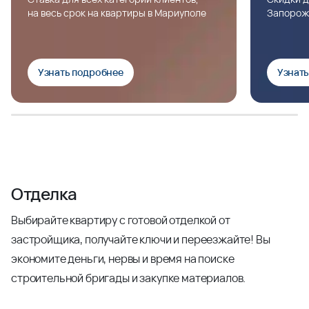
на весь срок на квартиры в Мариуполе
Запорож
Узнать подробнее
Узнат
Отделка
Выбирайте квартиру с готовой отделкой от
застройщика, получайте ключи и переезжайте! Вы
экономите деньги, нервы и время на поиске
строительной бригады и закупке материалов.