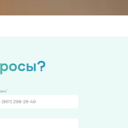
просы?
*
ефон