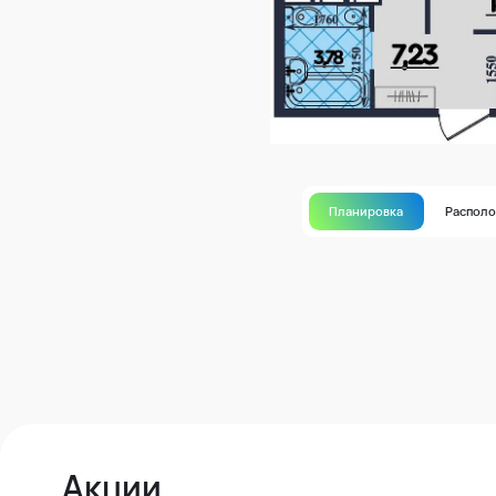
Планировка
Распол
Акции