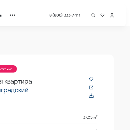
ты
8 (800) 333-7-111
ложение
я квартира
градский
2
37.05 м