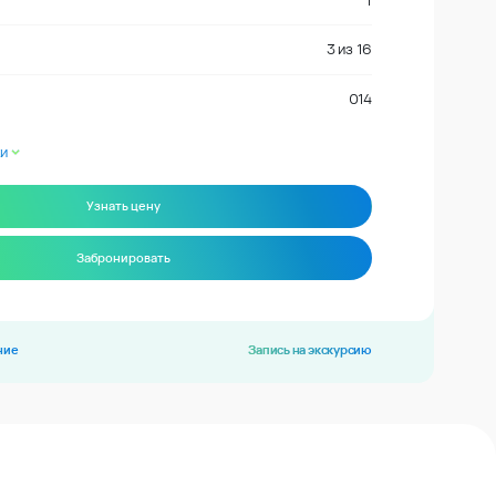
1
3
из
16
014
и
Узнать цену
Забронировать
ние
Запись на экскурсию