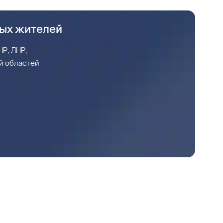
ных жителей
Р, ЛНР,
й областей